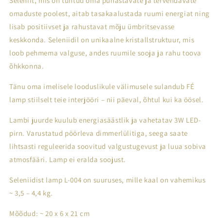
Seleniit, mis on tuntud oma puhastavate ja tervendavate
omaduste poolest, aitab tasakaalustada ruumi energiat ning
lisab positiivset ja rahustavat mõju ümbritsevasse
keskkonda. Seleniidil on unikaalne kristallstruktuur, mis
loob pehmema valguse, andes ruumile sooja ja rahu toova
õhkkonna.
Tänu oma imelisele looduslikule välimusele sulandub FÉ
lamp stiilselt teie interjööri – nii päeval, õhtul kui ka öösel.
Lambi juurde kuulub energiasäästlik ja vahetatav 3W LED-
pirn.
Varustatud pöörleva dimmerlülitiga, seega saate
lihtsasti reguleerida soovitud valgustugevust ja luua sobiva
atmosfääri. Lamp ei eralda soojust.
Seleniidist lamp L-004 on suuruses, mille kaal on vahemikus
~
3,5 – 4,4 kg.
Mõõdud:
~
20 x 6 x 21 cm