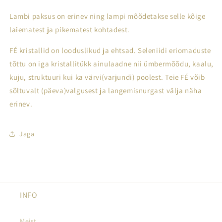
Lambi paksus on erinev ning lampi mõõdetakse selle kõige
laiematest ja pikematest kohtadest.
FÉ kristallid on looduslikud ja ehtsad. Seleniidi eriomaduste
tõttu on iga kristallitükk ainulaadne nii ümbermõõdu, kaalu,
kuju, struktuuri kui ka värvi(varjundi) poolest. Teie FÉ võib
sõltuvalt (päeva)valgusest ja langemisnurgast välja näha
erinev.
Jaga
INFO
Meist