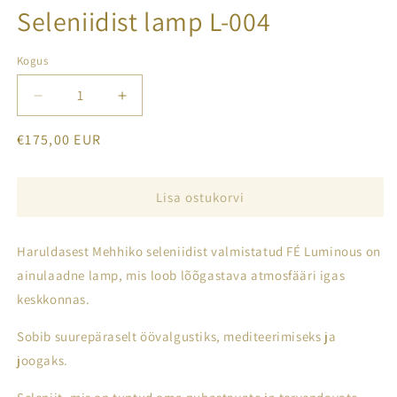
modal
m
Seleniidist lamp L-004
Kogus
Decrease
Increase
quantity
quantity
Tavahind
€175,00 EUR
for
for
Seleniidist
Seleniidist
lamp
lamp
L-
L-
Lisa ostukorvi
004
004
Haruldasest Mehhiko seleniidist valmistatud FÉ Luminous on
ainulaadne lamp, mis loob lõõgastava atmosfääri igas
keskkonnas.
Sobib suurepäraselt öövalgustiks, mediteerimiseks ja
joogaks.