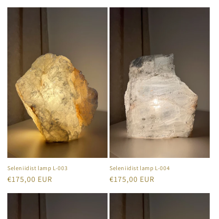
Seleniidist lamp L-003
Seleniidist lamp L-004
Tavahind
€175,00 EUR
Tavahind
€175,00 EUR