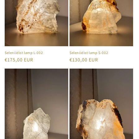
Seleniidist lamp L-002
Seleniidist lamp S-002
Tavahind
€175,00 EUR
Tavahind
€130,00 EUR