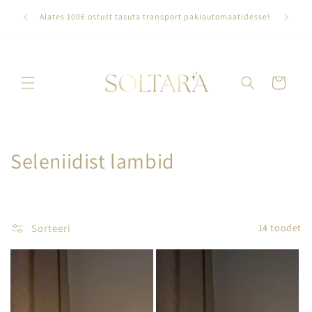
Skip to
Loo oma 
Alates 100€ ostust tasuta transport pakiautomaatidesse!
content
Ostukorv
C
Seleniidist lambid
o
l
Sorteeri
14 toodet
l
e
c