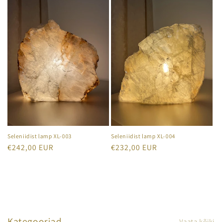
Seleniidist lamp XL-003
Seleniidist lamp XL-004
Tavahind
€242,00 EUR
Tavahind
€232,00 EUR
Kategooriad
Vaata kõiki