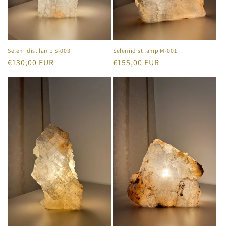
Seleniidist lamp S-003
Seleniidist lamp M-001
Tavahind
€130,00 EUR
Tavahind
€155,00 EUR